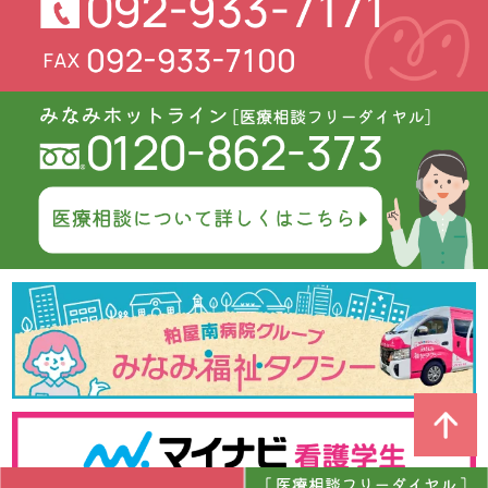
リハビリ作品紹介🖼
2025.07.16
七夕ランチ🎋
2025.07.09
七夕に願いを込めて🌟
2025.07.03
６月行事食🗺
2025.06.19
今年も花菖蒲がお出迎えします🌼
2025.06.16
看護部新人歓迎会🌞
2025.06.16
職員インタビュー🎤 #02_NST委員会
2025.06.13
消防訓練を行いました🧯
2025.06.09