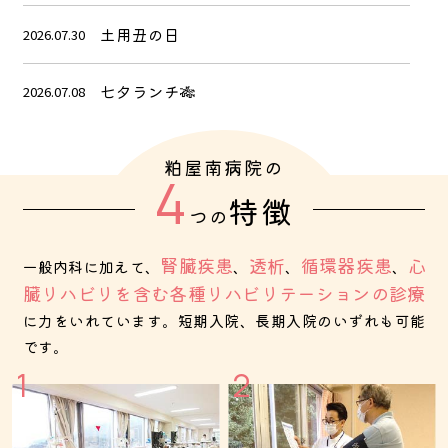
土用丑の日
2026.07.30
七夕ランチ🎋
2026.07.08
６月行事食🍱
2026.06.13
粕屋南病院の
4
特徴
5月行事食🍃
2026.05.20
つの
新入職者研修🩺✨
腎臓疾患
透析
循環器疾患
心
2026.04.16
一般内科に加えて、
、
、
、
臓リハビリを含む
各種リハビリテーションの診療
4月行事食🍱
に力をいれています。短期入院、長期入院のいずれも可能
2026.04.08
です。
2026年入職式🌸
2026.04.08
ひなまつりランチ🎎
2026.03.06