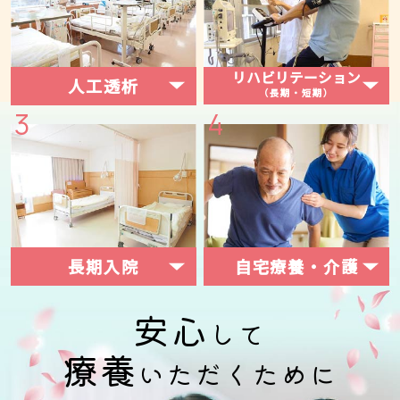
マイナビ看護 就職セミナー出展🌸
2026.02.20
リハビリテーション
人工透析
バレンタインデー❤
2026.02.17
（長期・短期）
節分行事食👹
2026.02.06
2026年 新年のご挨拶🎍
2026.01.07
2025年 年末のご挨拶⛄
2025.12.27
長期入院
自宅療養・介護
クリスマス行事食🎄
2025.12.27
安心
して
1１月行事食🍁
2025.12.03
療養
いただくために
福祉タクシー専用ページができました🚐
2025.10.28