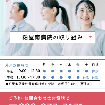
10月行事食🌰
2025.10.28
お月見ランチ🐇
2025.10.10
粕屋南病院の取り組み
9月行事食🍣
2025.09.16
福祉タクシーで、もっと自由な外出を🚐
2025.09.05
月
火
水
木
金
土
日祝
外来診療時間
８月行事食🌞
2025.08.19
:
:
9
00 - 12
30
午前
●
●
●
●
●
●
休診
:
:
13
30 - 17
30
午後
●
●
●
●
●
休診
休診
土用丑の日🔥
2025.07.24
■粕屋地区慢性腎臓病対策の受診…木曜日午前中（要予約）
休診日のお知らせ⛵
2025.07.16